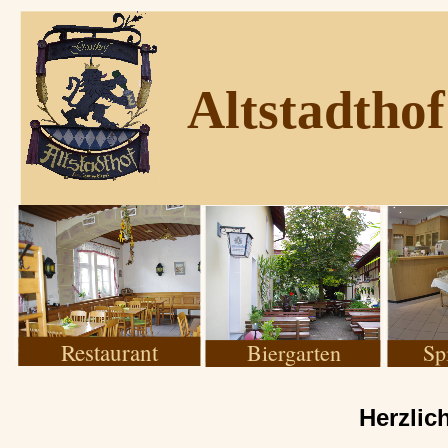
Altstadthof
Restaurant
Biergarten
Sp
Herzli